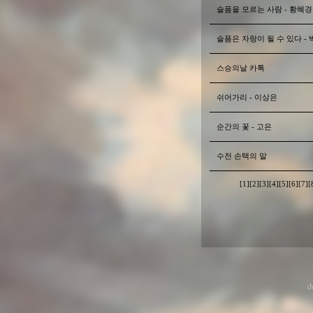
슬픔을 모르는 사람 - 황혜경
슬픔은 자랑이 될 수 있다 - 
스승의날 카톡
쉬어가리 - 이상은
순간의 꽃 - 고은
수전 손택의 말
[1]
[2]
[3]
[4]
[5]
[6]
[7]
[