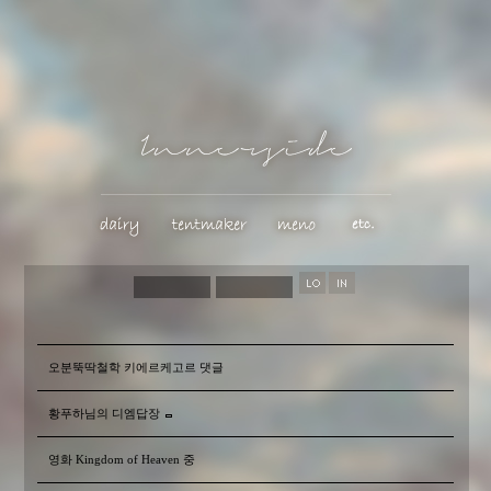
오분뚝딱철학 키에르케고르 댓글
황푸하님의 디엠답장
영화 Kingdom of Heaven 중