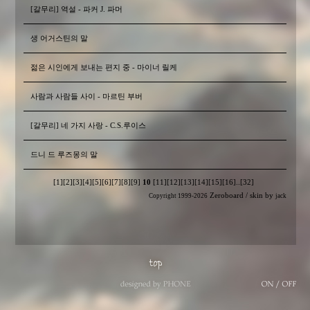
[갈무리] 역설 - 파커 J. 파머
생 어거스틴의 말
젊은 시인에게 보내는 편지 중 - 마이너 릴케
사람과 사람들 사이 - 마르틴 부버
[갈무리] 네 가지 사랑 - C.S.루이스
드니 드 루즈몽의 말
[1]
[2]
[3]
[4]
[5]
[6]
[7]
[8]
[9]
10
[11]
[12]
[13]
[14]
[15]
[16]
..
[32]
Zeroboard
/ skin by
Copyright 1999-2026
jack