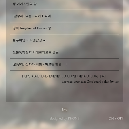
생 어거스틴의 말
[갈무리] 역설 - 파커 J. 파머
영화 Kingdom of Heaven 중
황푸하님의 디엠답장
오분뚝딱철학 키에르케고르 댓글
[갈무리] 십자가 처형 - 마르틴 헹엘
1
[1]
[2]
3
[4]
[5]
[6]
[7]
[8]
[9]
[10]
[11]
[12]
[13]
[14]
[15]
[16]
..
[32]
Zeroboard
/ skin by
Copyright 1999-2026
jack