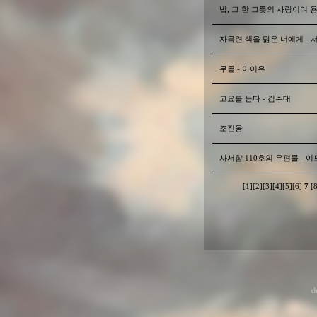
밥, 그 한 그릇의 사랑이여 
자목련 색을 닮은 너에게 - 
무릎 - 아이유
고요를 듣다 - 김주대
조진웅
사서함 110호의 우편물 - 
[1]
[2]
[3]
[4]
[5]
[6]
7
[8