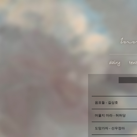
음표들 - 길상호
머물지 마라 - 허허당
도망가자 - 선우정아