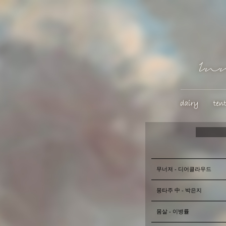
무너져 - 디어클라우드
몽타주 中 - 박은지
몸살 - 이병률