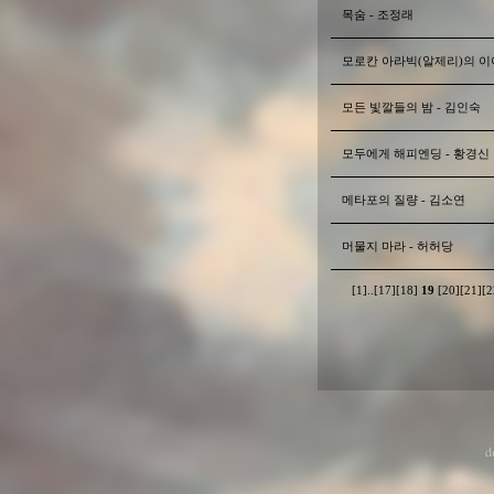
목숨 - 조정래
모로칸 아라빅(알제리)의 이
모든 빛깔들의 밤 - 김인숙
모두에게 해피엔딩 - 황경신
메타포의 질량 - 김소연
머물지 마라 - 허허당
[1]
..
[17]
[18]
19
[20]
[21]
[2