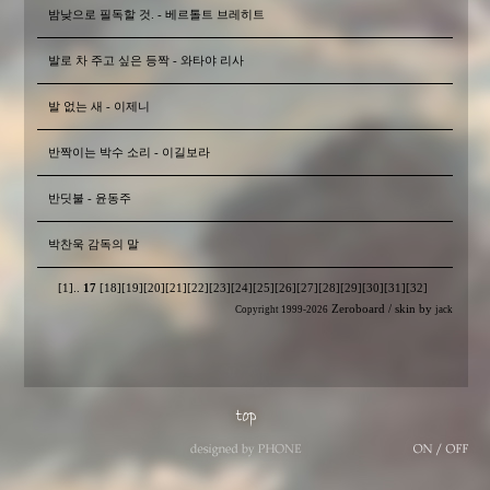
밤낮으로 필독할 것. - 베르톨트 브레히트
발로 차 주고 싶은 등짝 - 와타야 리사
발 없는 새 - 이제니
반짝이는 박수 소리 - 이길보라
반딧불 - 윤동주
박찬욱 감독의 말
[1]
..
17
[18]
[19]
[20]
[21]
[22]
[23]
[24]
[25]
[26]
[27]
[28]
[29]
[30]
[31]
[32]
Zeroboard
/ skin by
Copyright 1999-2026
jack