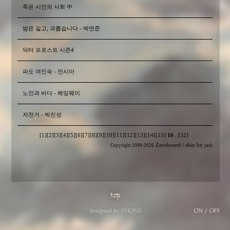
죽은 시인의 사회 中
밤은 길고, 괴롭습니다 - 박연준
닥터 프로스트 시즌4
파도 여인숙 - 안시아
노인과 바다 - 헤밍웨이
자전거 - 박진성
[1]
[2]
[3]
[4]
[5]
[6]
[7]
[8]
[9]
[10]
[11]
[12]
[13]
[14]
[15]
16
..
[32]
Zeroboard
/ skin by
Copyright 1999-2026
jack