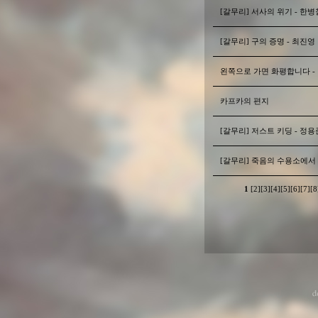
[갈무리] 서사의 위기 - 한병
[갈무리] 구의 증명 - 최진영
왼쪽으로 가면 화평합니다 -
카프카의 편지
[갈무리] 저스트 키딩 - 정용
[갈무리] 죽음의 수용소에서 
1
[2]
[3]
[4]
[5]
[6]
[7]
[8