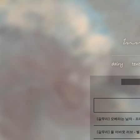
[갈무리] 오베라는 남자 - 
[갈무리] 올 어바웃 러브 - 