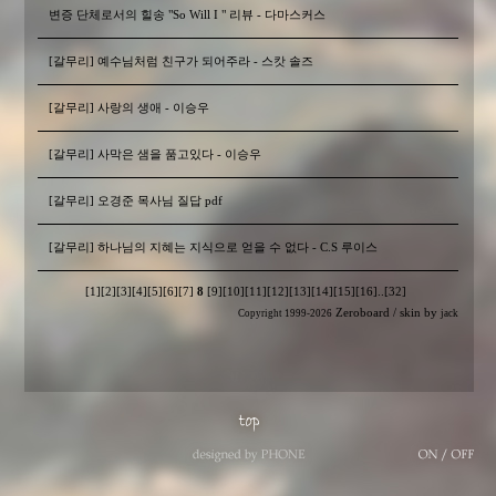
변증 단체로서의 힐송 "So Will I " 리뷰 - 다마스커스
[갈무리] 예수님처럼 친구가 되어주라 - 스캇 솔즈
[갈무리] 사랑의 생애 - 이승우
[갈무리] 사막은 샘을 품고있다 - 이승우
[갈무리] 오경준 목사님 질답 pdf
[갈무리] 하나님의 지혜는 지식으로 얻을 수 없다 - C.S 루이스
[1]
[2]
[3]
[4]
[5]
[6]
[7]
8
[9]
[10]
[11]
[12]
[13]
[14]
[15]
[16]
..
[32]
Zeroboard
/ skin by
Copyright 1999-2026
jack