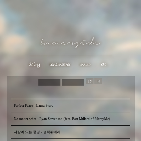
Perfect Peace - Laura Story
No matter what - Ryan Stevenson (feat. Bart Millard of MercyMe)
사랑이 있는 풍경 - 생택쥐베리