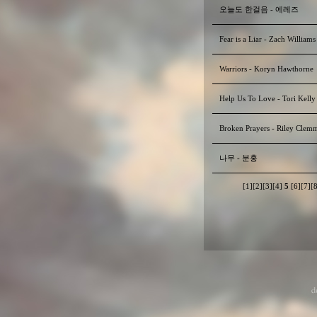
오늘도 한걸음 - 에레즈
Fear is a Liar - Zach Williams
Warriors - Koryn Hawthorne
Help Us To Love - Tori Kelly
Broken Prayers - Riley Clem
나무 - 분홍
[1]
[2]
[3]
[4]
5
[6]
[7]
[8