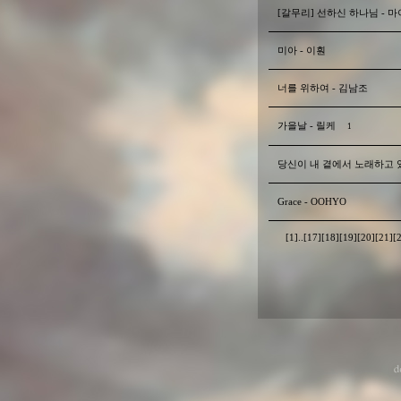
[갈무리] 선하신 하나님 - 
미아 - 이훤
너를 위하여 - 김남조
가을날 - 릴케
1
당신이 내 곁에서 노래하고 
Grace - OOHYO
[1]
..
[17]
[18]
[19]
[20]
[21]
[