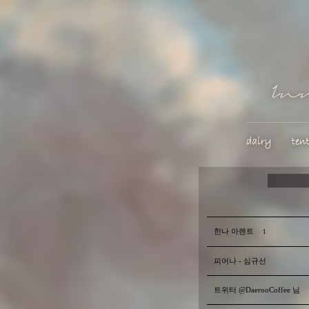
한나 아렌트
1
피어나 - 심규선
트위터 @DaerooCoffee 님