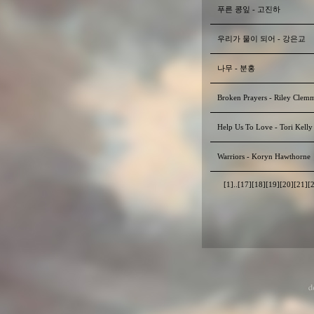
푸른 콩잎 - 고진하
우리가 물이 되어 - 강은교
나무 - 분홍
Broken Prayers - Riley Clem
Help Us To Love - Tori Kelly
Warriors - Koryn Hawthorne
[1]
..
[17]
[18]
[19]
[20]
[21]
[