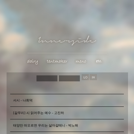
서시 - 나희덕
[갈무리] 시 읽어주는 예수 - 고진하
태양만 떠오르면 우리는 살아갈테니 - 박노해