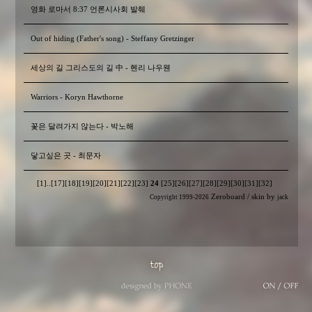
영화 로마서 8:37 언론시사회 발췌
Out of hiding (Father's song) - Steffany Gretzinger
세상의 길 그리스도의 길 中 - 헨리 나우웬
Warriors - Koryn Hawthorne
꽃은 달려가지 않는다 - 박노해
닿고싶은 곳 - 최문자
[1]
..
[17]
[18]
[19]
[20]
[21]
[22]
[23]
24
[25]
[26]
[27]
[28]
[29]
[30]
[31]
[32]
Zeroboard
/ skin by
Copyright 1999-2026
jack