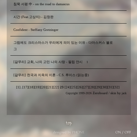
침묵 서평 中 - on the road to damascus
시간 (Feat.고상지) - 김창완
Confident - Steffany Gretzinger
그럼에도 크리스마스가 우리에게 의미 있는 이유 - 다마스커스 블로
그
[갈무리] 교회, 나의 고민 나의 사랑 - 필립 얀시
1
[갈무리] 천국과 지옥의 이혼 - C.S. 루이스 (읽는중)
[1]
..
[17]
[18]
[19]
[20]
[21]
[22]
23
[24]
[25]
[26]
[27]
[28]
[29]
[30]
[31]
[32]
Zeroboard
/ skin by
Copyright 1999-2026
jack