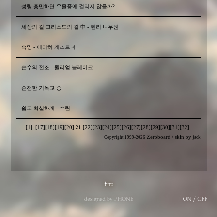
성령 충만하면 우울증에 걸리지 않을까?
세상의 길 그리스도의 길 中 - 헨리 나우웬
숙명 - 에리히 케스트너
순수의 전조 - 윌리엄 블레이크
순전한 기독교 중
쉽고 확실하게 - 수림
[1]
..
[17]
[18]
[19]
[20]
21
[22]
[23]
[24]
[25]
[26]
[27]
[28]
[29]
[30]
[31]
[32]
Zeroboard
/ skin by
Copyright 1999-2026
jack