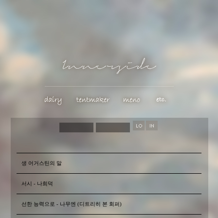
생 어거스틴의 말
서시 - 나희덕
선한 능력으로 - 나무엔 (디트리히 본 회퍼)