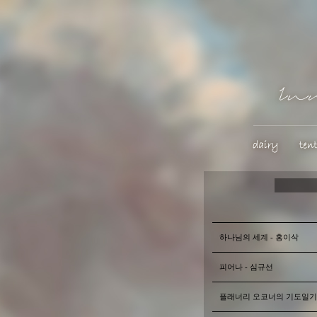
하나님의 세계 - 홍이삭
피어나 - 심규선
플래너리 오코너의 기도일기