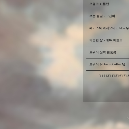
프랭크 바틀맨
푸른 콩잎 - 고진하
페이스북 아레오바고 대나무숲
파묻힌 삶 - 매튜 아놀드
트위터 신학 한숨봇
트위터 @DaerooCoffee 님
[1]
2
[3]
[4]
[5]
[6]
[7]
[8