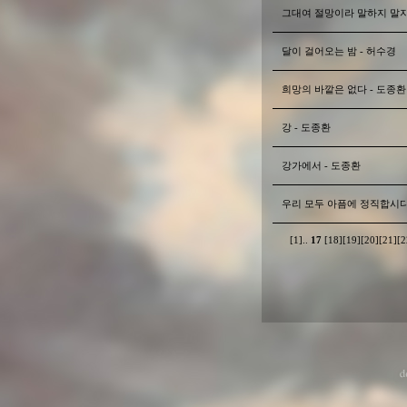
그대여 절망이라 말하지 말자
달이 걸어오는 밤 - 허수경
희망의 바깥은 없다 - 도종환
강 - 도종환
강가에서 - 도종환
우리 모두 아픔에 정직합시다
[1]
..
17
[18]
[19]
[20]
[21]
[2