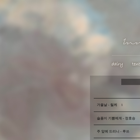
가을날 - 릴케
1
슬픔이 기쁨에게 - 정호승
주 앞에 드리니 - 루쓰