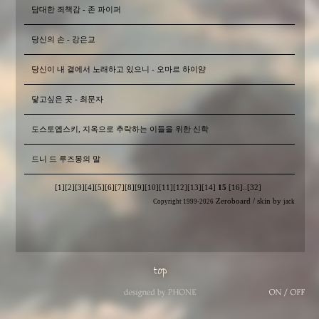
담대한 죄책감 - 존 파이퍼
당신의 손 - 강은교
당신이 내 곁에서 노래하고 있으니 - 오마르 하이얌
닿고싶은 곳 - 최문자
도스토옙스키, 지옥으로 추락하는 이들을 위한 신학
드니 드 루즈몽의 말
[1]
[2]
[3]
[4]
[5]
[6]
[7]
[8]
[9]
[10]
[11]
[12]
[13]
[14]
15
[16]
..
[32]
Zeroboard
/ skin by
Copyright 1999-2026
jack