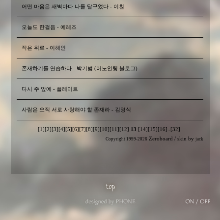
어떤 마음은 새벽마다 나를 달구었다 - 이훤
오늘도 한걸음 - 에레즈
작은 위로 - 이해인
존재하기를 연습하다 - 박기범 (어노인팅 블로그)
다시 주 앞에 - 플레이트
사람은 오직 서로 사랑해야 할 존재라 - 김명식
[1]
[2]
[3]
[4]
[5]
[6]
[7]
[8]
[9]
[10]
[11]
[12]
13
[14]
[15]
[16]
..
[32]
Zeroboard
/ skin by
Copyright 1999-2026
jack