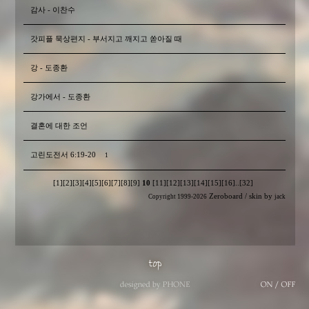
감사 - 이찬수
갓피플 묵상편지 - 부서지고 깨지고 쏟아질 때
강 - 도종환
강가에서 - 도종환
결혼에 대한 조언
고린도전서 6:19-20
1
[1]
[2]
[3]
[4]
[5]
[6]
[7]
[8]
[9]
10
[11]
[12]
[13]
[14]
[15]
[16]
..
[32]
Zeroboard
/ skin by
Copyright 1999-2026
jack