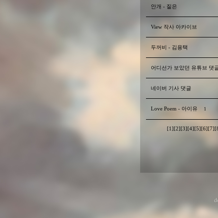
안개 - 짙은
View 작사 아카이브
두꺼비 - 김용택
어디선가 보았던 유튜브 댓
네이버 기사 댓글
Love Poem - 아이유
1
[1]
[2]
[3]
[4]
[5]
[6]
[7]
[