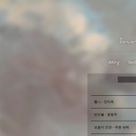
톱니 - 안미옥
반딧불 - 윤동주
보옴이 오면 - 푸른 새벽