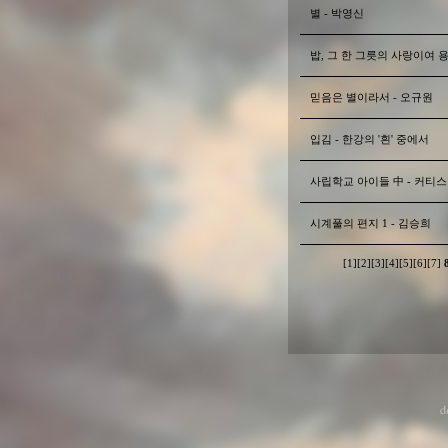
별 - 박영신
밥, 그 한 그릇의 사랑이여 
믿음은 별이라서 - 오규원
입김 - 한강의 '흰' 중에서
사립학교 아이들 中 - 커티
시계풀의 편지 1 - 김승희
[1]
[2]
[3]
[4]
[5]
[6]
[7]