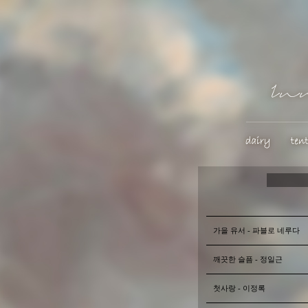
가을 유서 - 파블로 네루다
깨끗한 슬픔 - 정일근
첫사랑 - 이정록