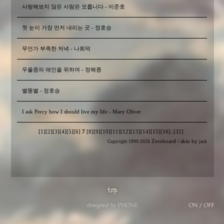
사랑해보지 않은 사람은 모릅니다 - 이준호
첫 눈이 가장 먼저 내리는 곳 - 정호승
무언가 부족한 저녁 - 나희덕
우울증의 애인을 위하여 - 정해종
별똥별 - 정호승
I ask Percy how I should live my life - Mary Oliver
[1]
[2]
[3]
[4]
[5]
[6]
7
[8]
[9]
[10]
[11]
[12]
[13]
[14]
[15]
[16]
..
[32]
Zeroboard
/ skin by
Copyright 1999-2026
jack