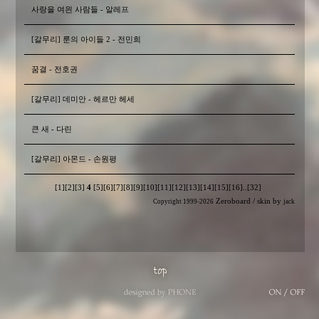
사랑을 여읜 사람들 - 알레프
[갈무리] 룬의 아이들 2 - 전민희
꿈결 - 전호권
[갈무리] 데미안 - 헤르만 헤세
큰 새 - 다린
[갈무리] 아몬드 - 손원평
[1]
[2]
[3]
4
[5]
[6]
[7]
[8]
[9]
[10]
[11]
[12]
[13]
[14]
[15]
[16]
..
[32]
Zeroboard
/ skin by
Copyright 1999-2026
jack