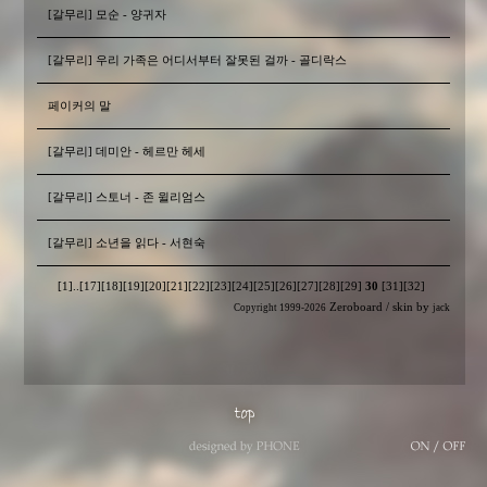
[갈무리] 모순 - 양귀자
[갈무리] 우리 가족은 어디서부터 잘못된 걸까 - 골디락스
페이커의 말
[갈무리] 데미안 - 헤르만 헤세
[갈무리] 스토너 - 존 윌리엄스
[갈무리] 소년을 읽다 - 서현숙
[1]
..
[17]
[18]
[19]
[20]
[21]
[22]
[23]
[24]
[25]
[26]
[27]
[28]
[29]
30
[31]
[32]
Zeroboard
/ skin by
Copyright 1999-2026
jack