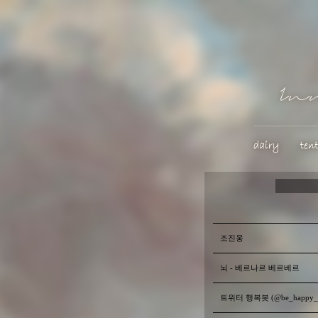
조진웅
뇌 - 베르나르 베르베르
트위터 행복봇 (@be_happy_b