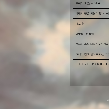
트위터 X (@ladfnba)
계단의 끝은 벼랑이었다 - 
덤보 中
비망록 - 문정희
조용히 손을 내밀어 - 이정하
그대가 곁에 있어도 나는 그
[1]
..
[17]
[18]
[19]
[20]
[21]
[