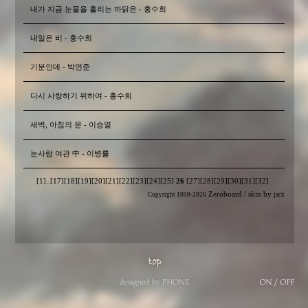
내가 지금 눈물을 흘리는 까닭은 - 홍수희
내일은 비 - 홍수희
기분인데 - 박연준
다시 사랑하기 위하여 - 홍수희
새벽, 아침의 문 - 이승열
눈사람 여관 中 - 이병률
[1]
..
[17]
[18]
[19]
[20]
[21]
[22]
[23]
[24]
[25]
26
[27]
[28]
[29]
[30]
[31]
[32]
Zeroboard
/ skin by
Copyright 1999-2026
jack