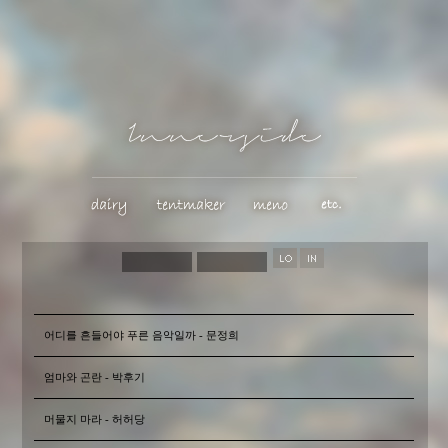
어디를 흔들어야 푸른 음악일까 - 문정희
엄마와 곤란 - 박후기
머물지 마라 - 허허당