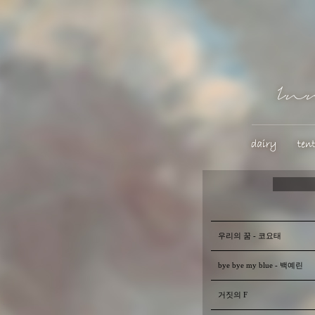
우리의 꿈 - 코요태
bye bye my blue - 백예린
거짓의 F