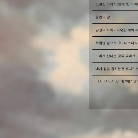
모로칸 아라빅(알제리)의 이
톨킨의 말
감정의 사치 - 익숙한 새벽 
주말엔 숲으로 中 - 마스다 
느리게 산다는 것의 의미 中 
내가 정말 원하는건 뭐지? 中
[1]
..
[17]
[18]
[19]
[20]
[21]
[