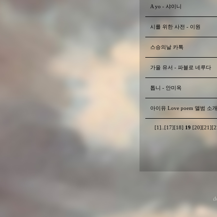
A yo - 샤이니
시를 위한 사전 - 이원
스승의날 카톡
가을 유서 - 파블로 네루다
톱니 - 안미옥
아이유 Love poem 앨범 소
[1]
..
[17]
[18]
19
[20]
[21]
[2