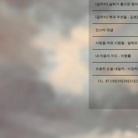
[갈무리] 날씨가 좋으면 찾
[갈무리] 책과 우연들 - 김초
인스타 댓글
사랑을 여읜 사람들 - 알레프
내 마음의 지도 - 이병률
조용히 손을 내밀어 - 이정하
[1]
..
17
[18]
[19]
[20]
[21]
[2