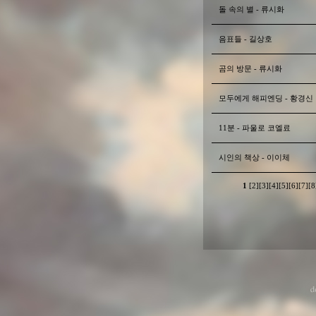
돌 속의 별 - 류시화
음표들 - 길상호
곰의 방문 - 류시화
모두에게 해피엔딩 - 황경신
11분 - 파울로 코엘료
시인의 책상 - 이이체
1
[2]
[3]
[4]
[5]
[6]
[7]
[8