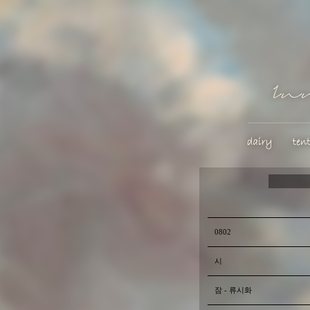
0802
시
잠 - 류시화