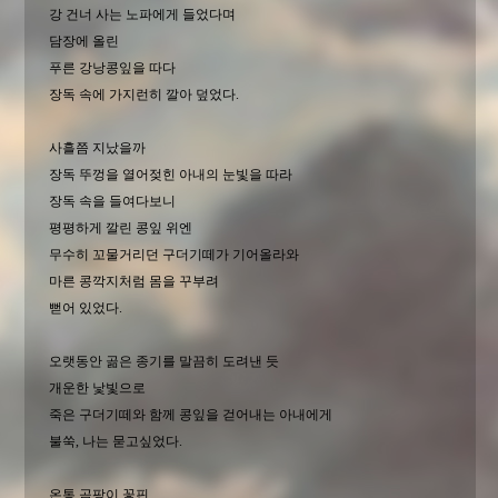
강 건너 사는 노파에게 들었다며
담장에 올린
푸른 강낭콩잎을 따다
장독 속에 가지런히 깔아 덮었다.
사흘쯤 지났을까
장독 뚜껑을 열어젖힌 아내의 눈빛을 따라
장독 속을 들여다보니
평평하게 깔린 콩잎 위엔
무수히 꼬물거리던 구더기떼가 기어올라와
마른 콩깍지처럼 몸을 꾸부려
뻗어 있었다.
오랫동안 곪은 종기를 말끔히 도려낸 듯
개운한 낯빛으로
죽은 구더기떼와 함께 콩잎을 걷어내는 아내에게
불쑥, 나는 묻고싶었다.
온통 곰팡이 꽃핀