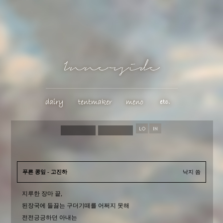
푸른 콩잎 - 고진하
낙지 씀
지루한 장마 끝,
된장국에 들끓는 구더기떼를 어쩌지 못해
전전긍긍하던 아내는