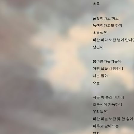
초록
풀빛이라고 하고
녹색이라고도 하지
초록색은
파란 바다 노란 별이 만나
생긴대
봄여름가을겨울에
어떤 날을 사랑하니
나는 말야
오늘
지금 이 순간 여기에
초록색이 가득하니
우리들은
파란 하늘 노란 꽃 한 송이
피우고 날아드는
평화