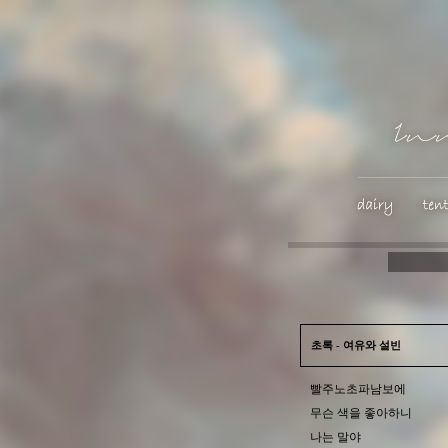
초록 - 여유와 설빈
빨주노초파남보에
무슨 색을 좋아하니
나는 말야