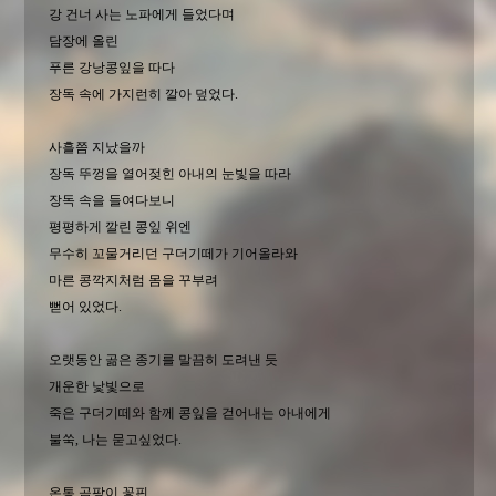
강 건너 사는 노파에게 들었다며
담장에 올린
푸른 강낭콩잎을 따다
장독 속에 가지런히 깔아 덮었다.
사흘쯤 지났을까
장독 뚜껑을 열어젖힌 아내의 눈빛을 따라
장독 속을 들여다보니
평평하게 깔린 콩잎 위엔
무수히 꼬물거리던 구더기떼가 기어올라와
마른 콩깍지처럼 몸을 꾸부려
뻗어 있었다.
오랫동안 곪은 종기를 말끔히 도려낸 듯
개운한 낯빛으로
죽은 구더기떼와 함께 콩잎을 걷어내는 아내에게
불쑥, 나는 묻고싶었다.
온통 곰팡이 꽃핀