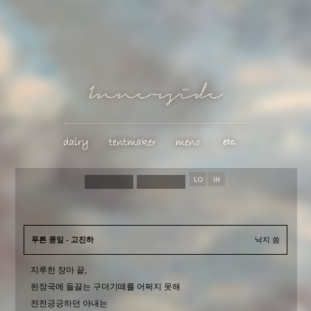
푸른 콩잎 - 고진하
낙지 씀
지루한 장마 끝,
된장국에 들끓는 구더기떼를 어쩌지 못해
전전긍긍하던 아내는