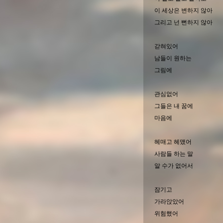
이 세상은 변하지 않아
그리고 넌 뻔하지 않아
갇혀있어
남들이 원하는
그림에
관심없어
그들은 내 꿈에
마음에
헤매고 헤맸어
사람들 하는 말
알 수가 없어서
잠기고
가라앉았어
위험했어