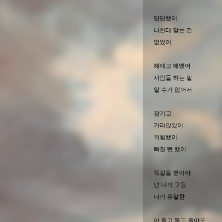
답답했어
나한테 맞는 건
없었어
헤매고 헤맸어
사람들 하는 말
알 수가 없어서
잠기고
가라앉았어
위험했어
빠질 뻔 했어
똑같을 뿐이야
넌 나의 구원
나의 유일한
아 돌고 돌고 돌아도