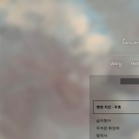
뻔한 치킨 - 우효
숨막혔어
두꺼운 화장에
덮여서