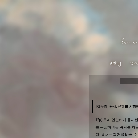
[갈무리] 용서, 은혜를 시험
17p) 우리 인간에게 용서
를 독살하려는 과거를 차
다. 용서는 과거를 바꿀 