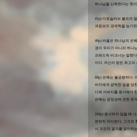
하나님을 신뢰한다는 뜻이
41p) 미로슬라브 볼프의 
과응보의 경제학을 능가한
46p) 바울은 하나님의 은
권이 우리가 아니라 하나님께
프레드릭 비크너는 말했다.
이다. 자신이 받은 최고의
68p) 은혜는 불공평하다.
버지에게 끔찍한 일을 당한
디에 아버지를 용서해야 한다
은혜는 공정성에 관한 문제
104p) 용서하지 않을 때
완전히 차단된다. 그것은 
서 과오의 결과를 맞이하는