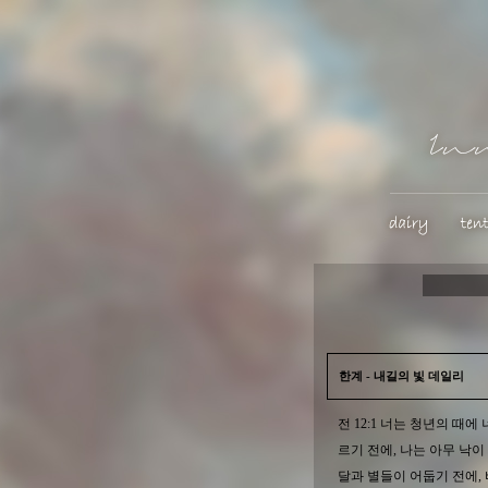
한계 - 내길의 빛 데일리
전 12:1 너는 청년의 때
르기 전에, 나는 아무 낙이
달과 별들이 어둡기 전에,