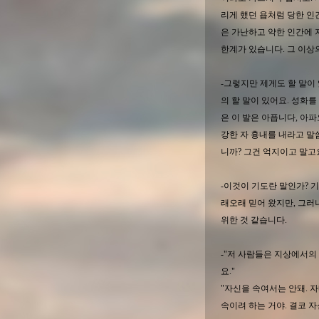
리게 했던 욥처럼 당한 인
은 가난하고 약한 인간에 
한계가 있습니다. 그 이상
-그렇지만 제게도 할 말이
의 할 말이 있어요. 성화
은 이 발은 아픕니다, 아
강한 자 흉내를 내라고 말
니까? 그건 억지이고 말고
-이것이 기도란 말인가? 
래오래 믿어 왔지만, 그러
위한 것 같습니다.
-"저 사람들은 지상에서의
요."
"자신을 속여서는 안돼. 
속이려 하는 거야. 결코 