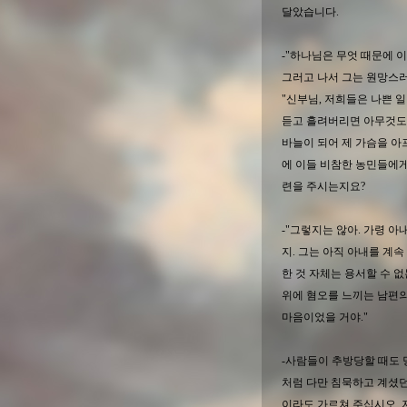
달았습니다.
-"하나님은 무엇 때문에 
그러고 나서 그는 원망스러
"신부님, 저희들은 나쁜 
듣고 흘려버리면 아무것도
바늘이 되어 제 가슴을 아
에 이들 비참한 농민들에게
련을 주시는지요?
-"그렇지는 않아. 가령 
지. 그는 아직 아내를 계
한 것 자체는 용서할 수 
위에 혐오를 느끼는 남편의
마음이었을 거야."
-사람들이 추방당할 때도 
처럼 다만 침묵하고 계셨던
이라도 가르쳐 주십시오. 