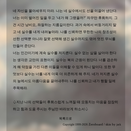
네 자신을 몰아세우지 마라. 나는 네 실수에서도 선을 이끌어 낸단다.
너는 이미 벌어진 일을 두고 ‘내가 왜 그랬을까?’ 자꾸만 후회하지. 그
건 시간 낭비요, 좌절하는 지름길이란다. 과거 속에서 버둥거리지 말
고 네 실수를 내게 내려놓아라. 나를 신뢰하면 무한한 나의 창조성이
선한 선택뿐 아니라 잘못 선택해 생긴 실수까지도 엮어 멋진 무늬를
만들어 준단다.
너는 인간이기에 계속 실수를 저지른다. 실수 없는 삶을 살아야 한다
는 생각은 교만의 표현이지. 실수는 복의 근원이 된단다. 너를 겸손하
게 해 약점을 가진 다른 이들을 이해할 수 있게 하니 말이다. 또한 무
엇보다 실수는 너를 내게 더욱 더 의존하게 해 주지. 네가 저지른 실수
의 늪에서도 아름다움을 끌어내주마. 나를 신뢰하고 내가 행할 일에
주목해라.
♤지난 나의 선택들이 후회스럽게 느껴질 때 요동치는 마음을 잠잠히
하고 힘과 도움 주시는 주님만 바라보게 하소서♤
목록으로
Zeroboard
/ skin by
Copyright 1999-2026
jack