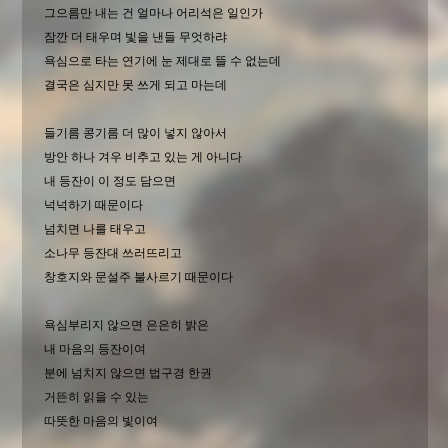
그으름만 내는 건 얼마나 어리석은 일인가
잠깐 더 태우며 빛을 낸들 무엇하랴
욕심으로 타는 연기에 눈 제대로 뜰 수 없는데
결국은 심지만 못 쓰게 되고 마는데
들기름 콩기름 더 많이 넣지 않아서
방안 하나 겨우 비추고 있는 게 아니다
내 등잔이 이 정도 담으면
넉넉하기 때문이다
넘치면 나를 태우고
소나무 등잔대 쓰러뜨리고
창호지와 문설주 불사르기 때문이다
욕심부리지 않으면 은은히 밝은
내 마음의 등잔이여
분에 넘치지 않으면 법구경 한권
거뜬히 읽을 수 있는
따뜻한 마음의 빛이여