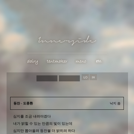
등잔 - 도종환
낙지 씀
심지를 조금 내려야겠다
내가 밝힐 수 있는 만큼의 빛이 있는데
심지만 뽑아올려 등잔불 더 밝히려 하다