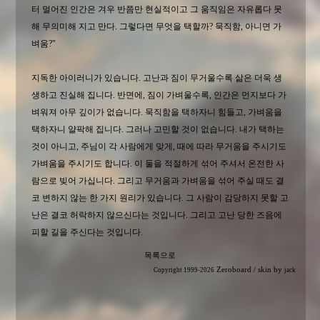
터 멀어진 인간은 겨우 반쯤만 현실적이고 그 움직임은 자유롭다 못
해 무의미해 지고 만다. 그렇다면 무엇을 택할까? 묵직함, 아니면 가
벼움?"
지독한 아이러니가 있습니다. 고난과 짐이 무거울수록 삶은 더욱 생
생하고 진실해 집니다. 반면에, 짐이 가벼울수록, 인간은 먼지보다 가
벼워져 아무 깊이가 없습니다. 묵직함을 택하자니 힘들고, 가벼움을
택하자니 얄팍해 집니다. 그러나 고민할 것이 없습니다. 내가 택하는
것이 아니고, 주님이 각 사람에게 맞게, 때에 따라 무거움을 주시기도
가벼움을 주시기도 합니다. 이 둘을 적절하게 섞어 주셔서 온전한 사
람으로 빚어 가십니다. 그리고 무거움과 가벼움을 섞어 주실 때도 결
코 변하지 않는 한 가지 원리가 있습니다. 그 사람이 감당하지 못할 고
난은 결코 허락하지 않으신다는 것입니다. 그리고 고난 당한 즈음에
피할 길을 주신다는 것입니다.
목록으로
Zeroboard
/ skin by
Copyright 1999-2026
jack