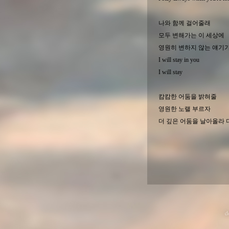
나와 함께 걸어줄래
모두 변해가는 이 세상에
영원히 변하지 않는 얘기
I will stay in you
I will stay
캄캄한 어둠을 밝혀줄
영원한 노랠 부르자
더 깊은 어둠을 날아올라 