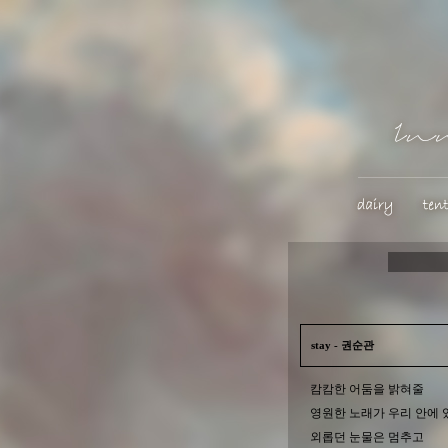
stay - 권순관
캄캄한 어둠을 밝혀줄
영원한 노래가 우리 안에 
외롭던 눈물은 멈추고