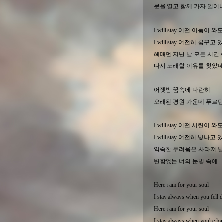
문을 열고 함께 가자 일어
I will stay 어떤 어둠이 와
I will stay 여전히 꿈꾸고
헤매던 지난 날 모든 시간
다시 노래할 이유를 찾았
어젯밤 꿈속에 나란히
오래된 평원 가운데 푸르던
I will stay 어떤 시련이 와
I will stay 여전히 빛나고
익숙한 두려움은 사라져 
변함없는 너의 눈빛 속에
Here i am for your soul
I stay always when you fell
Here i am for your soul
I stay always when you're lo