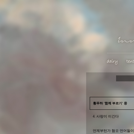
황푸하 '함께 부르기' 중
4. 사랑이 이긴다
언제부턴가 혐오 언어들이