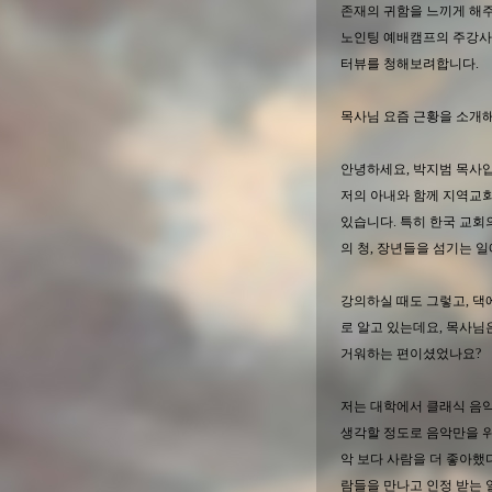
존재의 귀함을 느끼게 해주시
노인팅 예배캠프의 주강사, AC
터뷰를 청해보려합니다.
목사님 요즘 근황을 소개
안녕하세요, 박지범 목사
저의 아내와 함께 지역교
있습니다. 특히 한국 교회의
의 청, 장년들을 섬기는 
강의하실 때도 그렇고, 댁
로 알고 있는데요, 목사님
거워하는 편이셨었나
저는 대학에서 클래식 음
생각할 정도로 음악만을 위
악 보다 사람을 더 좋아했
람들을 만나고 인정 받는 