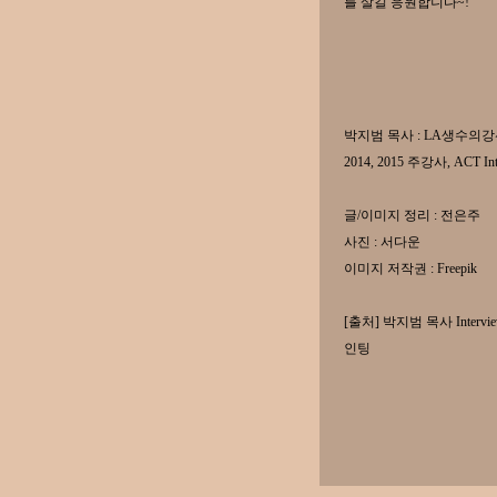
를 살길 응원합니다~!
박지범 목사 : LA생수의
2014, 2015 주강사, ACT I
글/이미지 정리 : 전은주
사진 : 서다운
이미지 저작권 : Freepik
[출처] 박지범 목사 Inter
인팅