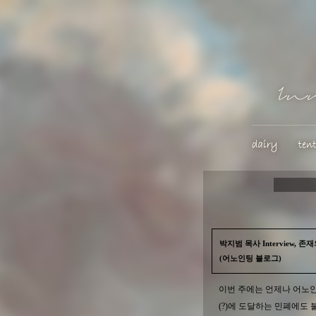
박지범 목사 Interview, 
(어노인팅 블로그)
이번 주에는 언제나 어노
(?)에 도달하는 민폐에도 