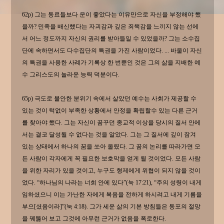
62p) 그는 동료들보다 운이 좋았다는 이유만으로 자신을 부정해야 했
을까? 민족을 배신했다는 자괴감과 깊은 죄책감을 느끼지 않는 선에
서 어느 정도까지 자신의 권리를 받아들일 수 있었을까? 그는 소수집
단에 속하면서도 다수집단의 특권을 가진 사람이었다. ... 바울이 자신
의 특권을 사용한 사례가 기록상 한 번뿐인 것은 그의 삶을 지배한 예
수 그리스도의 놀라운 능력 덕분이다.
65p) 극도로 불안한 분위기 속에서 살았던 예수는 사회가 제공할 수
있는 것이 턱없이 부족한 상황에서 안정을 확립할수 있는 다른 근거
를 찾아야 했다. 그는 자신이 꿈꾸던 종교적 이상을 당시의 질서 안에
서는 결코 달성될 수 없다는 것을 알았다. 그는 그 질서에 깊이 잠겨
있는 상태에서 하나의 꿈을 쏘아 올렸다. 그 꿈의 논리를 따라가면 모
든 사람이 각자에게 꼭 필요한 보호막을 얻게 될 것이었다. 모든 사람
을 위한 자리가 있을 것이고, 누구도 형제에게 위협이 되지 않을 것이
었다. “하나님의 나라는 너희 안에 있다”(눅 17:21), “주의 성령이 내게
임하셨으니 이는 가난한 자에게 복음을 전하게 하시려고 내게 기름을
부으[셨음이라]”(눅 4:18). 그가 세운 삶의 기본 방침들은 동포의 절망
을 꿰뚫어 보고 그것에 아무런 근거가 없음을 폭로한다.