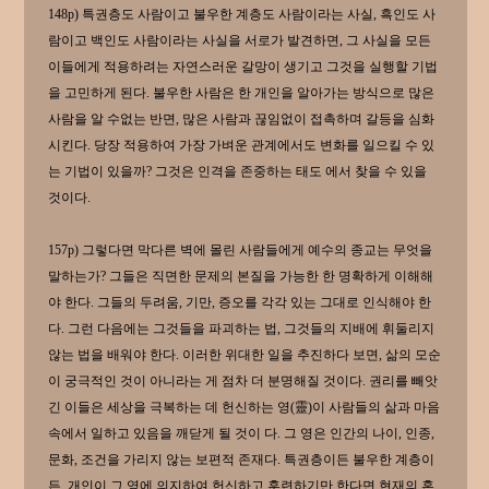
148p) 특권층도 사람이고 불우한 계층도 사람이라는 사실, 흑인도 사
람이고 백인도 사람이라는 사실을 서로가 발견하면, 그 사실을 모든
이들에게 적용하려는 자연스러운 갈망이 생기고 그것을 실행할 기법
을 고민하게 된다. 불우한 사람은 한 개인을 알아가는 방식으로 많은
사람을 알 수없는 반면, 많은 사람과 끊임없이 접촉하며 갈등을 심화
시킨다. 당장 적용하여 가장 가벼운 관계에서도 변화를 일으킬 수 있
는 기법이 있을까? 그것은 인격을 존중하는 태도 에서 찾을 수 있을
것이다.
157p) 그렇다면 막다른 벽에 몰린 사람들에게 예수의 종교는 무엇을
말하는가? 그들은 직면한 문제의 본질을 가능한 한 명확하게 이해해
야 한다. 그들의 두려움, 기만, 증오를 각각 있는 그대로 인식해야 한
다. 그런 다음에는 그것들을 파괴하는 법, 그것들의 지배에 휘둘리지
않는 법을 배워야 한다. 이러한 위대한 일을 추진하다 보면, 삶의 모순
이 궁극적인 것이 아니라는 게 점차 더 분명해질 것이다. 권리를 빼앗
긴 이들은 세상을 극복하는 데 헌신하는 영(靈)이 사람들의 삶과 마음
속에서 일하고 있음을 깨닫게 될 것이 다. 그 영은 인간의 나이, 인종,
문화, 조건을 가리지 않는 보편적 존재다. 특권층이든 불우한 계층이
든, 개인이 그 영에 의지하여 헌신하고 훈련하기만 한다면 현재의 혼