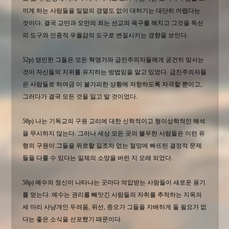
끼게 하는 사람들을 일말의 경멸도 없이 대하기는 대단히 어렵다는
것이다. 결국 교만과 오만의 죄는 선교의 욕구를 해치고 그것을 독선
의 도구와 인종적 우월감의 도구로 변질시키는 경향을 보인다.
52p) 영민한 그들은 모든 혁명가와 급진주의자들에게 굳건히 맞서는
것이 자신들의 지위를 유지하는 방법임을 알고 있었다. 급진주의자들
은 사람들로 하여금 이 불가피한 상황에 저항하도록 자극할 뿐이고,
그러다가 결국 모든 것을 잃고 말 것이었다.
58p) 나는 기독교의 구원 교리에 대한 신학적이고 형이상학적인 해석
을 무시하지 않는다. 그러나 세상 모든 곳의 불우한 사람들은 이런 유
형의 구원이 그들을 위로할 길조차 없는 절망에 빠뜨린 결정적 문제
들을 다룰 수 있다는 일체의 소망을 버린 지 오래 되었다.
58p) 예수의 정신이 나타나는 곳마다 억압받는 사람들이 새로운 용기
를 얻는다. 예수는 권리를 빼앗긴 사람들의 자취를 추적하는 지옥의
세 마리 사냥개인 두려움, 위선, 증오가 그들을 지배하게 둘 필요가 없
다는 좋은 소식을 선포했기 때문이다.