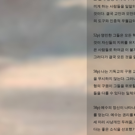
끼게 하는 사람들을 일말
것이다. 결국 교만과 오만
의 도구와 인종적 우월감의
52p) 영민한 그들은 모
것이 자신들의 지위를 유
은 사람들로 하여금 이 불
그러다가 결국 모든 것을 
58p) 나는 기독교의 구
을 무시하지 않는다. 그러
형의 구원이 그들을 위로할
들을 다룰 수 있다는 일체의
58p) 예수의 정신이 나
를 얻는다. 예수는 권리를
세 마리 사냥개인 두려움,
다는 좋은 소식을 선포했기