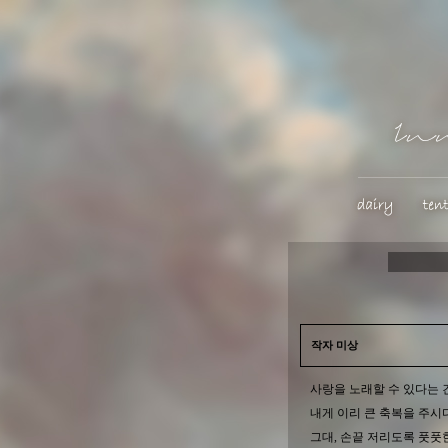
작자 미상
사랑을 노래할 수 있다는 
내게 이리 큰 축복을 주시
그대, 손끝 저리도록 풋풋