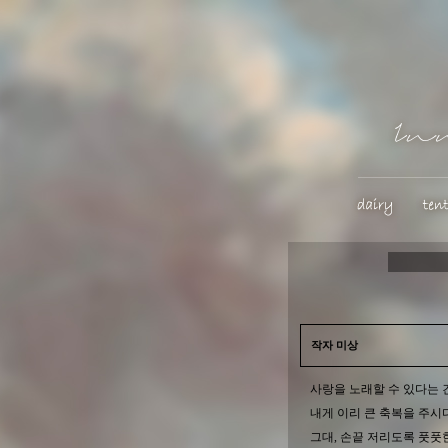
작자 미상
사랑을 노래할 수 있다는 
내게 이리 큰 축복을 주시
그대, 손끝 저리도록 풋풋