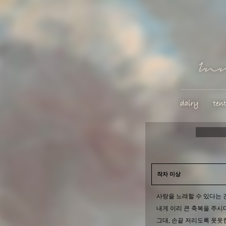
작자 미상
사랑을 노래할 수 있다는 
내게 이리 큰 축복을 주시
그대, 손끝 저리도록 풋풋