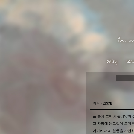
적막 - 안도현
풀 숲에 호박이 눌러앉아 
그 자리에 둥그렇게 모여
거기에다 제 얼굴을 가만